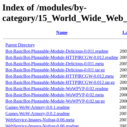
Index of /modules/by-
category/15_World_Wide_W
Name
La
Parent Directory
Bot-BasicBot-Pluggable-Module-Delicious-0.011.readme
200
Bot-BasicBot-Pluggable-Module-HTTPIRCGW-0.012.readme
200
Bot-BasicBot-Pluggable-Module-Delicious-0.011.meta
200
Bot-BasicBot-Pluggable-Module-Delicious-0.011.tar.gz
200
Bot-BasicBot-Pluggable-Module-HTTPIRCGW-0.012.meta
200
Bot-BasicBot-Pluggable-Module-HTTPIRCGW-0.012.tar.gz
200
Bot-BasicBot-Pluggable-Module-WoWPVP-0.02.readme
200
Bot-BasicBot-Pluggable-Module-WoWPVP-0.02.meta
200
Bot-BasicBot-Pluggable-Module-WoWPVP-0.02.tar.gz
200
Games-WoW-Armory-0.0.1.readme
200
Games-WoW-Armory-0.0.2.readme
200
WebService-Images-Nofrag-0.06.meta
200
WebService-Images-Nofrag-0.06.readme
200