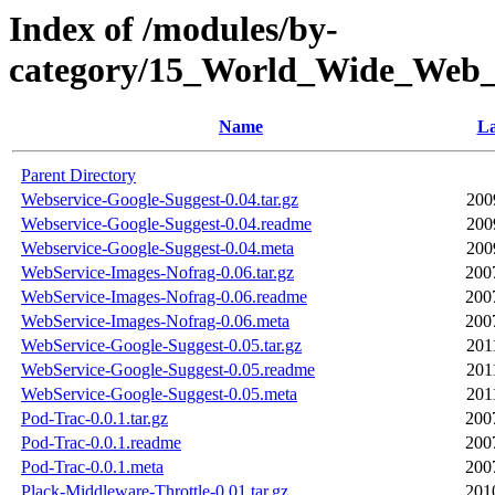
Index of /modules/by-
category/15_World_Wide_W
Name
La
Parent Directory
Webservice-Google-Suggest-0.04.tar.gz
200
Webservice-Google-Suggest-0.04.readme
200
Webservice-Google-Suggest-0.04.meta
200
WebService-Images-Nofrag-0.06.tar.gz
200
WebService-Images-Nofrag-0.06.readme
200
WebService-Images-Nofrag-0.06.meta
200
WebService-Google-Suggest-0.05.tar.gz
201
WebService-Google-Suggest-0.05.readme
201
WebService-Google-Suggest-0.05.meta
201
Pod-Trac-0.0.1.tar.gz
200
Pod-Trac-0.0.1.readme
200
Pod-Trac-0.0.1.meta
200
Plack-Middleware-Throttle-0.01.tar.gz
201