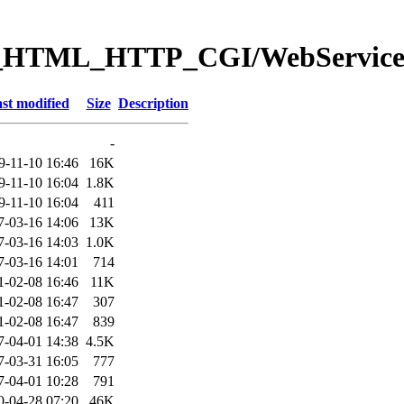
eb_HTML_HTTP_CGI/WebServi
st modified
Size
Description
-
9-11-10 16:46
16K
9-11-10 16:04
1.8K
9-11-10 16:04
411
7-03-16 14:06
13K
7-03-16 14:03
1.0K
7-03-16 14:01
714
1-02-08 16:46
11K
1-02-08 16:47
307
1-02-08 16:47
839
7-04-01 14:38
4.5K
7-03-31 16:05
777
7-04-01 10:28
791
0-04-28 07:20
46K