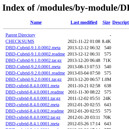
Index of /modules/by-module
Name
Last modified
Size
Descript
Parent Directory
-
CHECKSUMS
2021-11-22 01:08
8.4K
DBD-Cubrid-9.1.0.0002.meta
2013-12-12 06:32
540
DBD-Cubrid-9.1.0.0002.readme
2013-12-12 06:31
575
DBD-Cubrid-9.1.0.0002.tar.gz
2013-12-20 06:48
71K
DBD-Cubrid-9.2.0.0001.meta
2013-08-13 07:53
540
DBD-Cubrid-9.2.0.0001.readme
2013-03-04 07:50
575
DBD-Cubrid-9.2.0.0001.tar.gz
2013-12-20 06:57
1.0M
DBD-cubrid-8.4.0.0001.meta
2011-10-21 02:58
638
DBD-cubrid-8.4.0.0001.readme
2011-11-30 08:22
575
DBD-cubrid-8.4.0.0001.tar.gz
2011-12-02 05:51
24K
DBD-cubrid-8.4.0.0002.meta
2012-01-20 02:55
643
DBD-cubrid-8.4.0.0002.readme
2012-01-20 02:55
575
DBD-cubrid-8.4.0.0002.tar.gz
2012-01-20 03:11
70K
DBD-cubrid-8.4.1.0001.meta
2012-03-26 17:14
643