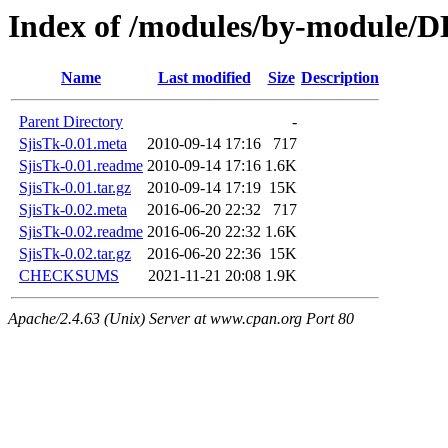
Index of /modules/by-module/
Name
Last modified
Size
Description
Parent Directory
-
SjisTk-0.01.meta
2010-09-14 17:16
717
SjisTk-0.01.readme
2010-09-14 17:16
1.6K
SjisTk-0.01.tar.gz
2010-09-14 17:19
15K
SjisTk-0.02.meta
2016-06-20 22:32
717
SjisTk-0.02.readme
2016-06-20 22:32
1.6K
SjisTk-0.02.tar.gz
2016-06-20 22:36
15K
CHECKSUMS
2021-11-21 20:08
1.9K
Apache/2.4.63 (Unix) Server at www.cpan.org Port 80