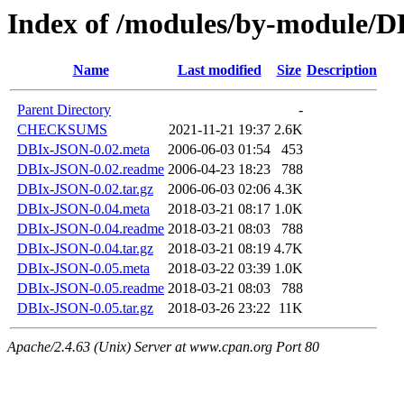
Index of /modules/by-module
Name
Last modified
Size
Description
Parent Directory
-
CHECKSUMS
2021-11-21 19:37
2.6K
DBIx-JSON-0.02.meta
2006-06-03 01:54
453
DBIx-JSON-0.02.readme
2006-04-23 18:23
788
DBIx-JSON-0.02.tar.gz
2006-06-03 02:06
4.3K
DBIx-JSON-0.04.meta
2018-03-21 08:17
1.0K
DBIx-JSON-0.04.readme
2018-03-21 08:03
788
DBIx-JSON-0.04.tar.gz
2018-03-21 08:19
4.7K
DBIx-JSON-0.05.meta
2018-03-22 03:39
1.0K
DBIx-JSON-0.05.readme
2018-03-21 08:03
788
DBIx-JSON-0.05.tar.gz
2018-03-26 23:22
11K
Apache/2.4.63 (Unix) Server at www.cpan.org Port 80