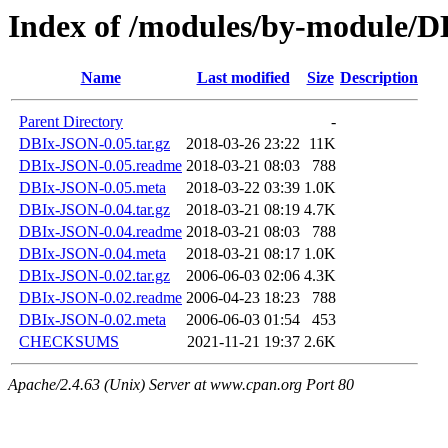
Index of /modules/by-module
Name
Last modified
Size
Description
Parent Directory
-
DBIx-JSON-0.05.tar.gz
2018-03-26 23:22
11K
DBIx-JSON-0.05.readme
2018-03-21 08:03
788
DBIx-JSON-0.05.meta
2018-03-22 03:39
1.0K
DBIx-JSON-0.04.tar.gz
2018-03-21 08:19
4.7K
DBIx-JSON-0.04.readme
2018-03-21 08:03
788
DBIx-JSON-0.04.meta
2018-03-21 08:17
1.0K
DBIx-JSON-0.02.tar.gz
2006-06-03 02:06
4.3K
DBIx-JSON-0.02.readme
2006-04-23 18:23
788
DBIx-JSON-0.02.meta
2006-06-03 01:54
453
CHECKSUMS
2021-11-21 19:37
2.6K
Apache/2.4.63 (Unix) Server at www.cpan.org Port 80