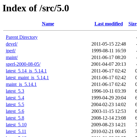
Index of /src/5.0
Name
Last modified
Size
Parent Directory
devel/
2011-05-15 22:48
jperl/
1999-08-11 16:59
maint/
2011-06-17 08:20
sperl-2000-08-05/
2001-04-07 20:13
latest_5.14_is_5.14.1
2011-06-17 02:42
latest_maint_is_5.14.1
2011-06-17 02:42
maint_is_5.14.1
2011-06-17 02:42
latest_5.3
1996-10-11 03:39
latest_5.4
1999-04-29 20:04
latest_5.5
2004-02-23 14:02
latest_5.6
2003-11-15 12:53
latest_5.8
2008-12-14 23:08
latest_5.10
2009-08-23 14:21
latest_5.11
2010-02-21 00:45