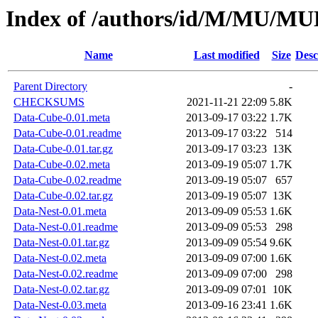
Index of /authors/id/M/MU/
Name
Last modified
Size
Desc
Parent Directory
-
CHECKSUMS
2021-11-21 22:09
5.8K
Data-Cube-0.01.meta
2013-09-17 03:22
1.7K
Data-Cube-0.01.readme
2013-09-17 03:22
514
Data-Cube-0.01.tar.gz
2013-09-17 03:23
13K
Data-Cube-0.02.meta
2013-09-19 05:07
1.7K
Data-Cube-0.02.readme
2013-09-19 05:07
657
Data-Cube-0.02.tar.gz
2013-09-19 05:07
13K
Data-Nest-0.01.meta
2013-09-09 05:53
1.6K
Data-Nest-0.01.readme
2013-09-09 05:53
298
Data-Nest-0.01.tar.gz
2013-09-09 05:54
9.6K
Data-Nest-0.02.meta
2013-09-09 07:00
1.6K
Data-Nest-0.02.readme
2013-09-09 07:00
298
Data-Nest-0.02.tar.gz
2013-09-09 07:01
10K
Data-Nest-0.03.meta
2013-09-16 23:41
1.6K