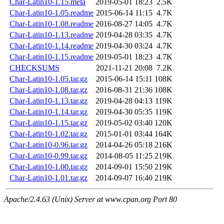
Char-Latin10-1.15.meta
2019-05-01 18:23
2.5K
Char-Latin10-1.05.readme
2015-06-14 11:15
4.7K
Char-Latin10-1.08.readme
2016-08-27 14:05
4.7K
Char-Latin10-1.13.readme
2019-04-28 03:35
4.7K
Char-Latin10-1.14.readme
2019-04-30 03:24
4.7K
Char-Latin10-1.15.readme
2019-05-01 18:23
4.7K
CHECKSUMS
2021-11-21 20:08
7.2K
Char-Latin10-1.05.tar.gz
2015-06-14 15:11
108K
Char-Latin10-1.08.tar.gz
2016-08-31 21:36
108K
Char-Latin10-1.13.tar.gz
2019-04-28 04:13
119K
Char-Latin10-1.14.tar.gz
2019-04-30 05:35
119K
Char-Latin10-1.15.tar.gz
2019-05-02 03:40
120K
Char-Latin10-1.02.tar.gz
2015-01-01 03:44
164K
Char-Latin10-0.96.tar.gz
2014-04-26 05:18
216K
Char-Latin10-0.99.tar.gz
2014-08-05 11:25
219K
Char-Latin10-1.00.tar.gz
2014-09-01 15:50
219K
Char-Latin10-1.01.tar.gz
2014-09-07 16:40
219K
Apache/2.4.63 (Unix) Server at www.cpan.org Port 80