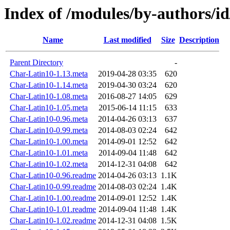
Index of /modules/by-authors/i
Name
Last modified
Size
Description
Parent Directory
-
Char-Latin10-1.13.meta
2019-04-28 03:35
620
Char-Latin10-1.14.meta
2019-04-30 03:24
620
Char-Latin10-1.08.meta
2016-08-27 14:05
629
Char-Latin10-1.05.meta
2015-06-14 11:15
633
Char-Latin10-0.96.meta
2014-04-26 03:13
637
Char-Latin10-0.99.meta
2014-08-03 02:24
642
Char-Latin10-1.00.meta
2014-09-01 12:52
642
Char-Latin10-1.01.meta
2014-09-04 11:48
642
Char-Latin10-1.02.meta
2014-12-31 04:08
642
Char-Latin10-0.96.readme
2014-04-26 03:13
1.1K
Char-Latin10-0.99.readme
2014-08-03 02:24
1.4K
Char-Latin10-1.00.readme
2014-09-01 12:52
1.4K
Char-Latin10-1.01.readme
2014-09-04 11:48
1.4K
Char-Latin10-1.02.readme
2014-12-31 04:08
1.5K