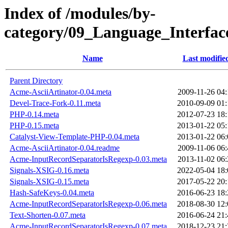
Index of /modules/by-
category/09_Language_Interfa
Name
Last modifie
Parent Directory
Acme-AsciiArtinator-0.04.meta
2009-11-26 04:
Devel-Trace-Fork-0.11.meta
2010-09-09 01:
PHP-0.14.meta
2012-07-23 18:
PHP-0.15.meta
2013-01-22 05:
Catalyst-View-Template-PHP-0.04.meta
2013-01-22 06:
Acme-AsciiArtinator-0.04.readme
2009-11-06 06:
Acme-InputRecordSeparatorIsRegexp-0.03.meta
2013-11-02 06:
Signals-XSIG-0.16.meta
2022-05-04 18:
Signals-XSIG-0.15.meta
2017-05-22 20:
Hash-SafeKeys-0.04.meta
2016-06-23 18:
Acme-InputRecordSeparatorIsRegexp-0.06.meta
2018-08-30 12:
Text-Shorten-0.07.meta
2016-06-24 21:
Acme-InputRecordSeparatorIsRegexp-0.07.meta
2018-12-23 21: