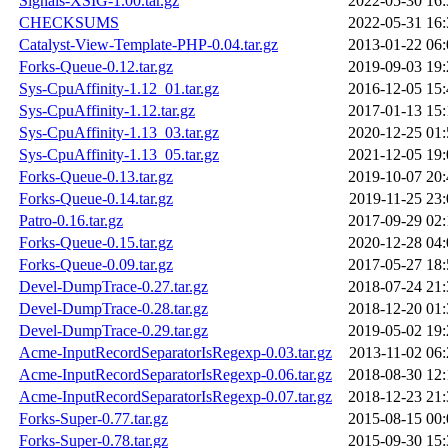
Signals-XSIG-1.00.tar.gz
2022-05-30 16:
CHECKSUMS
2022-05-31 16:
Catalyst-View-Template-PHP-0.04.tar.gz
2013-01-22 06:
Forks-Queue-0.12.tar.gz
2019-09-03 19:
Sys-CpuAffinity-1.12_01.tar.gz
2016-12-05 15:
Sys-CpuAffinity-1.12.tar.gz
2017-01-13 15:
Sys-CpuAffinity-1.13_03.tar.gz
2020-12-25 01:
Sys-CpuAffinity-1.13_05.tar.gz
2021-12-05 19:
Forks-Queue-0.13.tar.gz
2019-10-07 20:
Forks-Queue-0.14.tar.gz
2019-11-25 23:
Patro-0.16.tar.gz
2017-09-29 02:
Forks-Queue-0.15.tar.gz
2020-12-28 04:
Forks-Queue-0.09.tar.gz
2017-05-27 18:
Devel-DumpTrace-0.27.tar.gz
2018-07-24 21:
Devel-DumpTrace-0.28.tar.gz
2018-12-20 01:
Devel-DumpTrace-0.29.tar.gz
2019-05-02 19:
Acme-InputRecordSeparatorIsRegexp-0.03.tar.gz
2013-11-02 06:
Acme-InputRecordSeparatorIsRegexp-0.06.tar.gz
2018-08-30 12:
Acme-InputRecordSeparatorIsRegexp-0.07.tar.gz
2018-12-23 21:
Forks-Super-0.77.tar.gz
2015-08-15 00:
Forks-Super-0.78.tar.gz
2015-09-30 15: