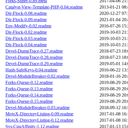
Forks-Super-0.89.meta
2017-04-06 21:
Catalyst-View-Template-PHP-0.04.readme
2013-01-21 08:
Dir-Flock-0.08.readme
2020-12-27 07:
Dir-Flock-0.09.readme
2021-01-04 20:
Env-Modify-0.02.readme
2016-07-26 15:
Dir-Flock-0.02.readme
2019-10-03 21:
Dir-Flock-0.03.readme
2019-10-03 21:
Dir-Flock-0.04.readme
2019-10-03 21:
Devel-DumpTrace-0.27.readme
2018-07-23 18:
Devel-DumpTrace-0.28.readme
2018-07-23 18:
Devel-DumpTrace-0.29.readme
2019-05-01 14:
Hash-SafeKeys-0.04.readme
2016-06-22 13:
Devel-ModuleBreaker-0.02.readme
2018-01-16 20:
Forks-Queue-0.12.readme
2019-08-29 20:
Forks-Queue-0.13.readme
2019-08-29 20:
Forks-Queue-0.14.readme
2019-08-29 20:
Forks-Queue-0.15.readme
2019-08-29 20:
Devel-ModuleBreaker-0.03.readme
2018-09-12 16:
MojoX-DirectoryListing-0.09.readme
2017-01-08 16:
MojoX-DirectoryListing-0.12.readme
2017-01-08 16:
Sys-CpuAffinity-1.12.readme
2017-01-13 15: