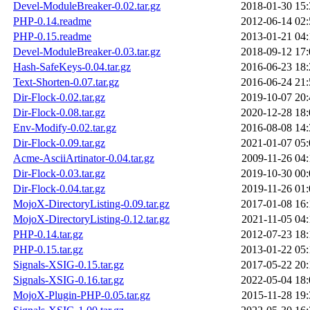
Devel-ModuleBreaker-0.02.tar.gz
2018-01-30 15:
PHP-0.14.readme
2012-06-14 02:
PHP-0.15.readme
2013-01-21 04:
Devel-ModuleBreaker-0.03.tar.gz
2018-09-12 17:
Hash-SafeKeys-0.04.tar.gz
2016-06-23 18:
Text-Shorten-0.07.tar.gz
2016-06-24 21:
Dir-Flock-0.02.tar.gz
2019-10-07 20:
Dir-Flock-0.08.tar.gz
2020-12-28 18:
Env-Modify-0.02.tar.gz
2016-08-08 14:
Dir-Flock-0.09.tar.gz
2021-01-07 05:
Acme-AsciiArtinator-0.04.tar.gz
2009-11-26 04:
Dir-Flock-0.03.tar.gz
2019-10-30 00:
Dir-Flock-0.04.tar.gz
2019-11-26 01:
MojoX-DirectoryListing-0.09.tar.gz
2017-01-08 16:
MojoX-DirectoryListing-0.12.tar.gz
2021-11-05 04:
PHP-0.14.tar.gz
2012-07-23 18:
PHP-0.15.tar.gz
2013-01-22 05:
Signals-XSIG-0.15.tar.gz
2017-05-22 20:
Signals-XSIG-0.16.tar.gz
2022-05-04 18:
MojoX-Plugin-PHP-0.05.tar.gz
2015-11-28 19: