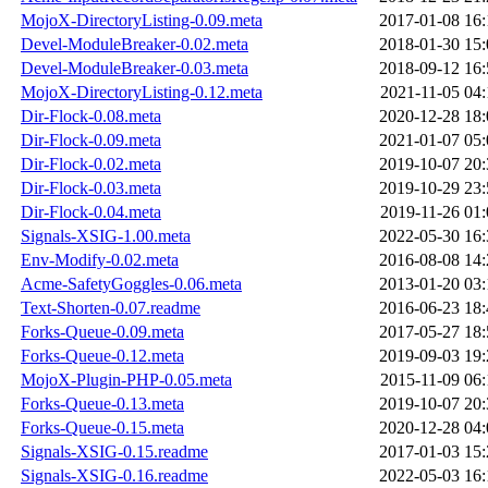
MojoX-DirectoryListing-0.09.meta
2017-01-08 16:
Devel-ModuleBreaker-0.02.meta
2018-01-30 15:
Devel-ModuleBreaker-0.03.meta
2018-09-12 16:
MojoX-DirectoryListing-0.12.meta
2021-11-05 04:
Dir-Flock-0.08.meta
2020-12-28 18:
Dir-Flock-0.09.meta
2021-01-07 05:
Dir-Flock-0.02.meta
2019-10-07 20:
Dir-Flock-0.03.meta
2019-10-29 23:
Dir-Flock-0.04.meta
2019-11-26 01:
Signals-XSIG-1.00.meta
2022-05-30 16:
Env-Modify-0.02.meta
2016-08-08 14:
Acme-SafetyGoggles-0.06.meta
2013-01-20 03:
Text-Shorten-0.07.readme
2016-06-23 18:
Forks-Queue-0.09.meta
2017-05-27 18:
Forks-Queue-0.12.meta
2019-09-03 19:
MojoX-Plugin-PHP-0.05.meta
2015-11-09 06:
Forks-Queue-0.13.meta
2019-10-07 20:
Forks-Queue-0.15.meta
2020-12-28 04:
Signals-XSIG-0.15.readme
2017-01-03 15:
Signals-XSIG-0.16.readme
2022-05-03 16: