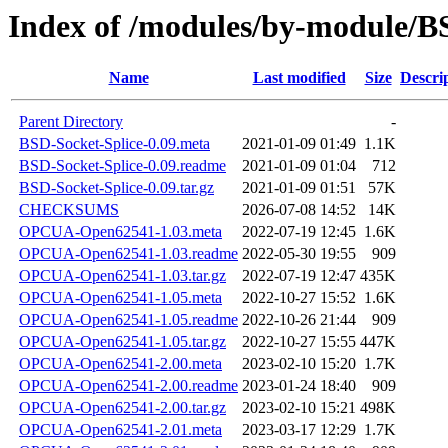
Index of /modules/by-module
Name
Last modified
Size
Descri
Parent Directory
-
BSD-Socket-Splice-0.09.meta
2021-01-09 01:49
1.1K
BSD-Socket-Splice-0.09.readme
2021-01-09 01:04
712
BSD-Socket-Splice-0.09.tar.gz
2021-01-09 01:51
57K
CHECKSUMS
2026-07-08 14:52
14K
OPCUA-Open62541-1.03.meta
2022-07-19 12:45
1.6K
OPCUA-Open62541-1.03.readme
2022-05-30 19:55
909
OPCUA-Open62541-1.03.tar.gz
2022-07-19 12:47
435K
OPCUA-Open62541-1.05.meta
2022-10-27 15:52
1.6K
OPCUA-Open62541-1.05.readme
2022-10-26 21:44
909
OPCUA-Open62541-1.05.tar.gz
2022-10-27 15:55
447K
OPCUA-Open62541-2.00.meta
2023-02-10 15:20
1.7K
OPCUA-Open62541-2.00.readme
2023-01-24 18:40
909
OPCUA-Open62541-2.00.tar.gz
2023-02-10 15:21
498K
OPCUA-Open62541-2.01.meta
2023-03-17 12:29
1.7K