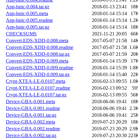
App-lsnic-0.004.tar.gz
2018-01-13 23:41
18
App-lsnic-0.005.meta
2018-01-14 15:14
17
App-lsnic-0.005.readme
2018-01-14 15:14
1.2
App-lsnic-0.005.tar.gz
2018-01-14 15:14
18
CHECKSUMS
2021-11-21 20:05
66
Convert-EDS-XDD-0.008.meta
2017-05-07 21:58
14
Convert-EDS-XDD-0.008.readme
2017-05-07 21:58
1.6
Convert-EDS-XDD-0.008.tar.gz
2017-05-07 21:59
20
Convert-EDS-XDD-0.009.meta
2018-01-14 15:39
17
Convert-EDS-XDD-0.009.readme
2018-01-14 15:39
1.8
Convert-EDS-XDD-0.009.tar.gz
2018-01-14 15:40
22
Crypt-XTEA-LE-0.0107.meta
2016-02-13 09:55
1.0
Crypt-XTEA-LE-0.0107.readme
2016-02-13 09:52
59
Crypt-XTEA-LE-0.0107.tar.gz
2016-02-13 09:55
56
Device-GBA-0.001.meta
2018-06-06 19:41
18
Device-GBA-0.001.readme
2018-06-06 19:41
2.3
Device-GBA-0.001.tar.gz
2018-06-06 19:41
25
Device-GBA-0.002.meta
2019-07-23 20:29
18
Device-GBA-0.002.readme
2019-07-23 20:29
2.9
Device-GBA-0.002.tar.gz
2019-07-23 20:30
223