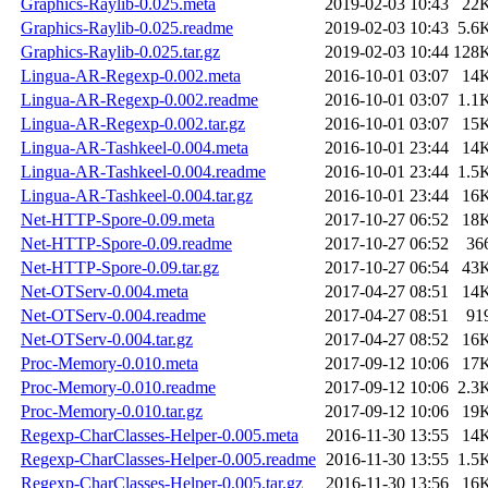
Graphics-Raylib-0.025.meta
2019-02-03 10:43
22
Graphics-Raylib-0.025.readme
2019-02-03 10:43
5.6
Graphics-Raylib-0.025.tar.gz
2019-02-03 10:44
128
Lingua-AR-Regexp-0.002.meta
2016-10-01 03:07
14
Lingua-AR-Regexp-0.002.readme
2016-10-01 03:07
1.1
Lingua-AR-Regexp-0.002.tar.gz
2016-10-01 03:07
15
Lingua-AR-Tashkeel-0.004.meta
2016-10-01 23:44
14
Lingua-AR-Tashkeel-0.004.readme
2016-10-01 23:44
1.5
Lingua-AR-Tashkeel-0.004.tar.gz
2016-10-01 23:44
16
Net-HTTP-Spore-0.09.meta
2017-10-27 06:52
18
Net-HTTP-Spore-0.09.readme
2017-10-27 06:52
36
Net-HTTP-Spore-0.09.tar.gz
2017-10-27 06:54
43
Net-OTServ-0.004.meta
2017-04-27 08:51
14
Net-OTServ-0.004.readme
2017-04-27 08:51
91
Net-OTServ-0.004.tar.gz
2017-04-27 08:52
16
Proc-Memory-0.010.meta
2017-09-12 10:06
17
Proc-Memory-0.010.readme
2017-09-12 10:06
2.3
Proc-Memory-0.010.tar.gz
2017-09-12 10:06
19
Regexp-CharClasses-Helper-0.005.meta
2016-11-30 13:55
14
Regexp-CharClasses-Helper-0.005.readme
2016-11-30 13:55
1.5
Regexp-CharClasses-Helper-0.005.tar.gz
2016-11-30 13:56
16