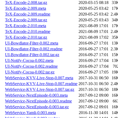
TeX-Encode-2.008.tar.gz
2020-03-15 08:18
33
TeX-Encode-2.009.meta
2020-05-25 03:42
17
TeX-Encode-2.009.readme
2020-05-25 03:42
2.4
TeX-Encode-2.009.tar.gz
2020-05-25 03:43
34
TeX-Encode-2.010.meta
2021-08-09 17:01
17
TeX-Encode-2.010.readme
2021-08-09 17:01
2.4
TeX-Encode-2.010.tar.gz
2021-08-09 17:02
35
UI-Bowdlator-Filter-0.002.meta
2016-09-27 17:01
13
UI-Bowdlator-Filter-0.002.readme
2016-09-27 17:01
2.3
UI-Bowdlator-Filter-0.002.tar.gz
2016-09-27 17:01
15
UI-Notify-Cocoa-0.002.meta
2016-09-27 17:04
13
UI-Notify-Cocoa-0.002.readme
2016-09-27 17:04
70
UI-Notify-Cocoa-0.002.tar.gz
2016-09-27 17:05
19
WebService-KVV-Live-Stop-0.007.meta
2017-10-31 06:50
16
WebService-KVV-Live-Stop-0.007.readme
2017-10-31 06:50
2.4
WebService-KVV-Live-Stop-0.007.tar.gz
2017-10-31 06:50
18
WebService-NextEpisode-0.003.meta
2017-09-12 09:00
16
WebService-NextEpisode-0.003.readme
2017-09-12 09:00
66
WebService-NextEpisode-0.003.tar.gz
2017-09-12 09:01
16
WebService-Yamli-0.003.meta
2016-11-30 14:01
14