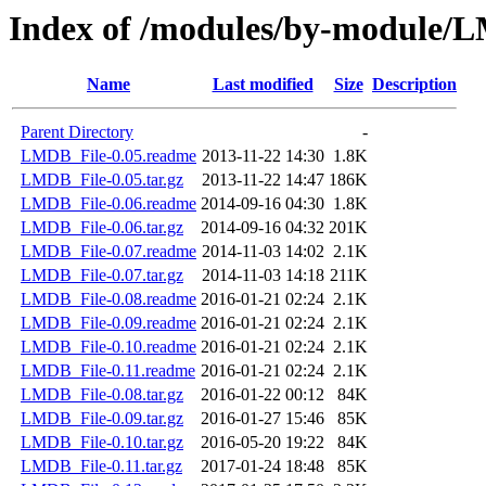
Index of /modules/by-module/
Name
Last modified
Size
Description
Parent Directory
-
LMDB_File-0.05.readme
2013-11-22 14:30
1.8K
LMDB_File-0.05.tar.gz
2013-11-22 14:47
186K
LMDB_File-0.06.readme
2014-09-16 04:30
1.8K
LMDB_File-0.06.tar.gz
2014-09-16 04:32
201K
LMDB_File-0.07.readme
2014-11-03 14:02
2.1K
LMDB_File-0.07.tar.gz
2014-11-03 14:18
211K
LMDB_File-0.08.readme
2016-01-21 02:24
2.1K
LMDB_File-0.09.readme
2016-01-21 02:24
2.1K
LMDB_File-0.10.readme
2016-01-21 02:24
2.1K
LMDB_File-0.11.readme
2016-01-21 02:24
2.1K
LMDB_File-0.08.tar.gz
2016-01-22 00:12
84K
LMDB_File-0.09.tar.gz
2016-01-27 15:46
85K
LMDB_File-0.10.tar.gz
2016-05-20 19:22
84K
LMDB_File-0.11.tar.gz
2017-01-24 18:48
85K