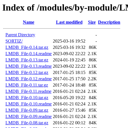
Index of /modules/by-module/
Name
Last modified
Size
Description
Parent Directory
-
SORTIZ/
2025-03-16 19:52
-
LMDB_File-0.14.tar.gz
2025-03-16 19:32
86K
LMDB_File-0.14.readme
2023-09-02 22:22
2.1K
LMDB_File-0.13.tar.gz
2024-01-19 22:45
86K
LMDB_File-0.13.readme
2023-09-02 22:22
2.1K
LMDB_File-0.12.tar.gz
2017-01-25 18:15
85K
LMDB_File-0.12.readme
2017-01-25 17:50
2.2K
LMDB_File-0.11.tar.gz
2017-01-24 18:48
85K
LMDB_File-0.11.readme
2016-01-21 02:24
2.1K
LMDB_File-0.10.tar.gz
2016-05-20 19:22
84K
LMDB_File-0.10.readme
2016-01-21 02:24
2.1K
LMDB_File-0.09.tar.gz
2016-01-27 15:46
85K
LMDB_File-0.09.readme
2016-01-21 02:24
2.1K
LMDB_File-0.08.tar.gz
2016-01-22 00:12
84K