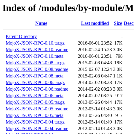
Index of /modules/by-module
Name
Last modified
Size
Desc
Parent Directory
-
MojoX-JSON-RPC-0.10.tar.gz
2016-06-01 23:52
17K
MojoX-JSON-RPC-0.10.readme
2016-05-24 15:23
3.0K
MojoX-JSON-RPC-0.10.meta
2016-06-01 23:51
798
MojoX-JSON-RPC-0.08.tar.gz
2015-02-08 04:48
18K
MojoX-JSON-RPC-0.08.readme
2015-02-07 12:24
3.0K
MojoX-JSON-RPC-0.08.meta
2015-02-08 04:47
1.1K
MojoX-JSON-RPC-0.06.tar.gz
2014-02-02 08:28
17K
MojoX-JSON-RPC-0.06.readme
2014-02-02 08:23
3.0K
MojoX-JSON-RPC-0.06.meta
2014-02-02 08:25
917
MojoX-JSON-RPC-0.05.tar.gz
2013-05-26 04:44
17K
MojoX-JSON-RPC-0.05.readme
2012-05-14 01:43
3.0K
MojoX-JSON-RPC-0.05.meta
2013-05-26 04:40
917
MojoX-JSON-RPC-0.04.tar.gz
2012-05-14 01:49
17K
MojoX-JSON-RPC-0.04.readme
2012-05-14 01:43
3.0K