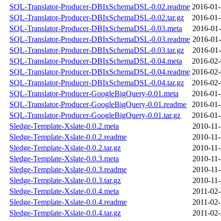
SQL-Translator-Producer-DBIxSchemaDSL-0.02.readme
2016-01-
SQL-Translator-Producer-DBIxSchemaDSL-0.02.tar.gz
2016-01-
SQL-Translator-Producer-DBIxSchemaDSL-0.03.meta
2016-01-
SQL-Translator-Producer-DBIxSchemaDSL-0.03.readme
2016-01-
SQL-Translator-Producer-DBIxSchemaDSL-0.03.tar.gz
2016-01-
SQL-Translator-Producer-DBIxSchemaDSL-0.04.meta
2016-02-
SQL-Translator-Producer-DBIxSchemaDSL-0.04.readme
2016-02-
SQL-Translator-Producer-DBIxSchemaDSL-0.04.tar.gz
2016-02-
SQL-Translator-Producer-GoogleBigQuery-0.01.meta
2016-01-
SQL-Translator-Producer-GoogleBigQuery-0.01.readme
2016-01-
SQL-Translator-Producer-GoogleBigQuery-0.01.tar.gz
2016-01-
Sledge-Template-Xslate-0.0.2.meta
2010-11-
Sledge-Template-Xslate-0.0.2.readme
2010-11-
Sledge-Template-Xslate-0.0.2.tar.gz
2010-11-
Sledge-Template-Xslate-0.0.3.meta
2010-11-
Sledge-Template-Xslate-0.0.3.readme
2010-11-
Sledge-Template-Xslate-0.0.3.tar.gz
2010-11-
Sledge-Template-Xslate-0.0.4.meta
2011-02-
Sledge-Template-Xslate-0.0.4.readme
2011-02-
Sledge-Template-Xslate-0.0.4.tar.gz
2011-02-