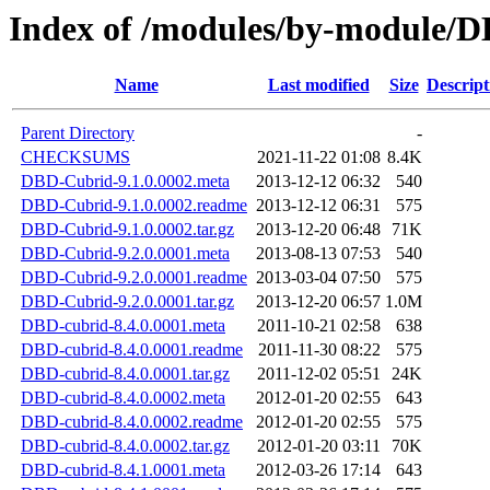
Index of /modules/by-module
Name
Last modified
Size
Descript
Parent Directory
-
CHECKSUMS
2021-11-22 01:08
8.4K
DBD-Cubrid-9.1.0.0002.meta
2013-12-12 06:32
540
DBD-Cubrid-9.1.0.0002.readme
2013-12-12 06:31
575
DBD-Cubrid-9.1.0.0002.tar.gz
2013-12-20 06:48
71K
DBD-Cubrid-9.2.0.0001.meta
2013-08-13 07:53
540
DBD-Cubrid-9.2.0.0001.readme
2013-03-04 07:50
575
DBD-Cubrid-9.2.0.0001.tar.gz
2013-12-20 06:57
1.0M
DBD-cubrid-8.4.0.0001.meta
2011-10-21 02:58
638
DBD-cubrid-8.4.0.0001.readme
2011-11-30 08:22
575
DBD-cubrid-8.4.0.0001.tar.gz
2011-12-02 05:51
24K
DBD-cubrid-8.4.0.0002.meta
2012-01-20 02:55
643
DBD-cubrid-8.4.0.0002.readme
2012-01-20 02:55
575
DBD-cubrid-8.4.0.0002.tar.gz
2012-01-20 03:11
70K
DBD-cubrid-8.4.1.0001.meta
2012-03-26 17:14
643