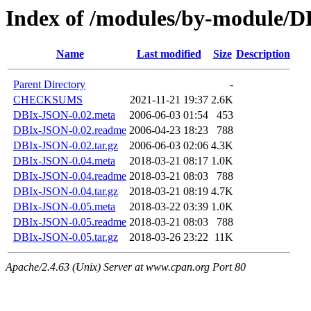
Index of /modules/by-module
Name
Last modified
Size
Description
Parent Directory
-
CHECKSUMS
2021-11-21 19:37
2.6K
DBIx-JSON-0.02.meta
2006-06-03 01:54
453
DBIx-JSON-0.02.readme
2006-04-23 18:23
788
DBIx-JSON-0.02.tar.gz
2006-06-03 02:06
4.3K
DBIx-JSON-0.04.meta
2018-03-21 08:17
1.0K
DBIx-JSON-0.04.readme
2018-03-21 08:03
788
DBIx-JSON-0.04.tar.gz
2018-03-21 08:19
4.7K
DBIx-JSON-0.05.meta
2018-03-22 03:39
1.0K
DBIx-JSON-0.05.readme
2018-03-21 08:03
788
DBIx-JSON-0.05.tar.gz
2018-03-26 23:22
11K
Apache/2.4.63 (Unix) Server at www.cpan.org Port 80