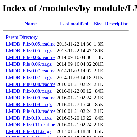
Index of /modules/by-module/
Name
Last modified
Size
Description
Parent Directory
-
LMDB_File-0.05.readme
2013-11-22 14:30
1.8K
LMDB_File-0.05.tar.gz
2013-11-22 14:47
186K
LMDB_File-0.06.readme
2014-09-16 04:30
1.8K
LMDB_File-0.06.tar.gz
2014-09-16 04:32
201K
LMDB_File-0.07.readme
2014-11-03 14:02
2.1K
LMDB_File-0.07.tar.gz
2014-11-03 14:18
211K
LMDB_File-0.08.readme
2016-01-21 02:24
2.1K
LMDB_File-0.08.tar.gz
2016-01-22 00:12
84K
LMDB_File-0.09.readme
2016-01-21 02:24
2.1K
LMDB_File-0.09.tar.gz
2016-01-27 15:46
85K
LMDB_File-0.10.readme
2016-01-21 02:24
2.1K
LMDB_File-0.10.tar.gz
2016-05-20 19:22
84K
LMDB_File-0.11.readme
2016-01-21 02:24
2.1K
LMDB_File-0.11.tar.gz
2017-01-24 18:48
85K